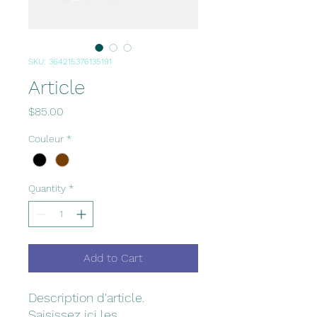
SKU: 364215376135191
Article
Price
$85.00
Couleur
*
Quantity
*
Add to Cart
Description d'article. 
Saisissez ici les 